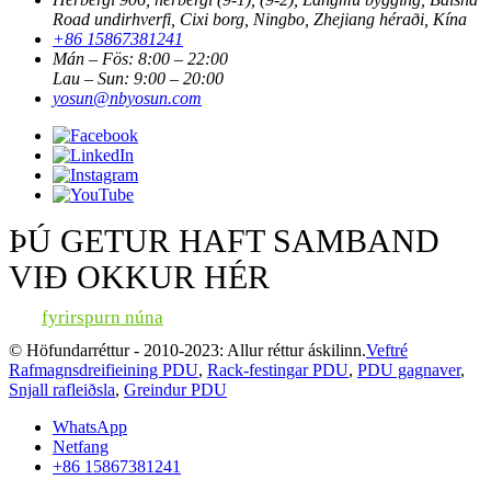
Road undirhverfi, Cixi borg, Ningbo, Zhejiang héraði, Kína
+86 15867381241
Mán – Fös: 8:00 – 22:00
Lau – Sun: 9:00 – 20:00
yosun@nbyosun.com
ÞÚ GETUR HAFT SAMBAND
VIÐ OKKUR HÉR
fyrirspurn núna
© Höfundarréttur - 2010-2023: Allur réttur áskilinn.
Veftré
Rafmagnsdreifieining PDU
,
Rack-festingar PDU
,
PDU gagnaver
,
Snjall rafleiðsla
,
Greindur PDU
WhatsApp
Netfang
+86 15867381241