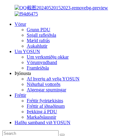
Vörur
Grunn PDU
Snjall rafleiðsla
Mæld rafrás
Aukahlutir
Um YOSUN
Um verksmiðju okkar
Vörumyndband
Framleiðsla
Þjónusta
Af hverju að velja YOSUN
Niðurhal vottorðs
Algengar spurningar
Fréttir
Fréttir fyrirtækisins
Fréttir af iðnaðinum
Þekking á PDU
Markaðslausnir
Hafðu samband við YOSUN