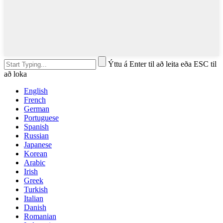
Ýttu á Enter til að leita eða ESC til
að loka
English
French
German
Portuguese
Spanish
Russian
Japanese
Korean
Arabic
Irish
Greek
Turkish
Italian
Danish
Romanian