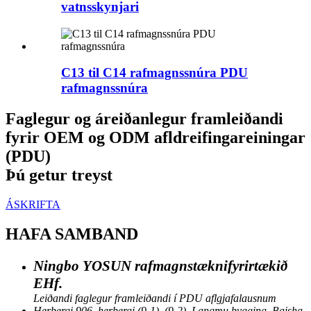
vatnsskynjari
C13 til C14 rafmagnssnúra PDU
rafmagnssnúra
Faglegur og áreiðanlegur framleiðandi
fyrir OEM og ODM afldreifingareiningar
(PDU)
Þú getur treyst
ÁSKRIFTA
HAFA SAMBAND
Ningbo YOSUN rafmagnstæknifyrirtækið
EHf.
Leiðandi faglegur framleiðandi í PDU aflgjafalausnum
Herbergi 906, herbergi (9-1), (9-2), Langmu bygging, Baisha