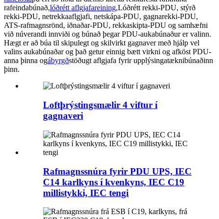
rafeindabúnað,
lóðrétt aflgjafareining
,
Lóðrétt rekki-PDU, stýrð
rekki-PDU, netrekkaaflgjafi, netskápa-PDU, gagnarekki-PDU,
ATS-rafmagnsrönd, iðnaðar-PDU, rekkaskipta-PDU og samhæfni
við núverandi innviði og búnað þegar PDU-aukabúnaður er valinn.
Hægt er að búa til skipulegt og skilvirkt gagnaver með hjálp vel
valins aukabúnaðar og það getur einnig bætt virkni og afköst PDU-
anna þinna og
ábyrgð
stöðugt aflgjafa fyrir upplýsingatæknibúnaðinn
þinn.
Loftþrýstingsmælir 4 viftur í
gagnaveri
Rafmagnssnúra fyrir PDU UPS, IEC
C14 karlkyns í kvenkyns, IEC C19
millistykki, IEC tengi