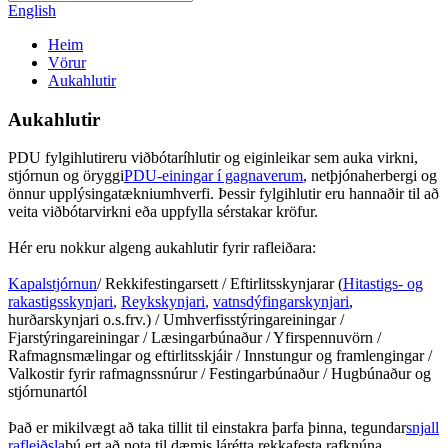
English
Heim
Vörur
Aukahlutir
Aukahlutir
PDU fylgihlutir
eru viðbótaríhlutir og eiginleikar sem auka virkni,
stjórnun og öryggi
PDU-einingar í gagnaverum
, netþjónaherbergi og
önnur upplýsingatækniumhverfi. Þessir fylgihlutir eru hannaðir til að
veita viðbótarvirkni eða uppfylla sérstakar kröfur.
Hér eru nokkur algeng aukahlutir fyrir rafleiðara:
Kapalstjórnun
/ Rekkifestingarsett / Eftirlitsskynjarar (
Hitastigs- og
rakastigsskynjari
,
Reykskynjari
,
vatnsdýfingarskynjari
,
hurðarskynjari o.s.frv.) / Umhverfisstýringareiningar /
Fjarstýringareiningar / Læsingarbúnaður / Yfirspennuvörn /
Rafmagnsmælingar og eftirlitsskjáir / Innstungur og framlengingar /
Valkostir fyrir rafmagnssnúrur / Festingarbúnaður / Hugbúnaður og
stjórnunartól
Það er mikilvægt að taka tillit til einstakra þarfa þinna, tegundar
snjall
rafleiðsla
þú ert að nota til dæmis lárétta rekkafesta rafknúna